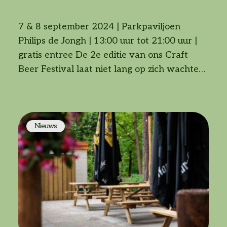
7 & 8 september 2024 | Parkpaviljoen
Philips de Jongh | 13:00 uur tot 21:00 uur |
gratis entree De 2e editie van ons Craft
Beer Festival laat niet lang op zich wachten!
Op zaterdag 7 en zondag 8 september kom
je genieten van de lekkerste bieren van 100
watt brewery, Van Moll en
Stadbrouwerij013! […]
Nieuws