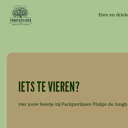
Craft Beer Festival x
Craft Beer Festival x
Lunchen
Feestje vieren
Vacatures
Eten en drin
Hoppy Hours
Hoppy Hours
Familiedag
Picknick in ‘t park
IETS TE VIEREN?
vier jouw feestje bij Parkpaviljoen Philips de Jongh