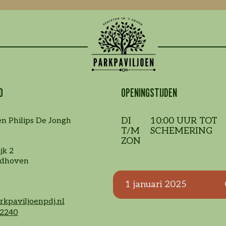
O
OPENINGSTIJDEN
DI
10:00 UUR TOT
en Philips De Jongh
T/M
SCHEMERING
ZON
jk 2
ndhoven
1 januari 2025
rkpaviljoenpdj.nl
2240