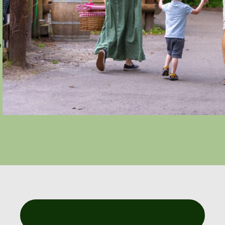
b
@PARKPAVILJOENPHILIPSDEJONGH