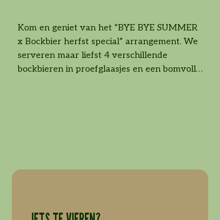
Kom en geniet van het “BYE BYE SUMMER
x Bockbier herfst special” arrangement. We
serveren maar liefst 4 verschillende
bockbieren in proefglaasjes en een bomvolle
borrelplank met bijpassende bites en snacks.
Kortom, niet getreurd dat de zomer voorbij
is maar juist heerlijk komen “genieten in ’t
groen” van al het lekkers wat de herfst ons
[…]
IETS TE VIEREN?